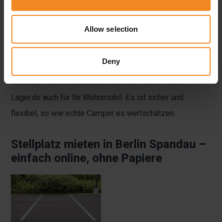
Nehmen Sie immer Wartungs- und
Reparaturarbeiten an Ihrem Fahrzeug vor – wann
Allow selection
immer Sie wünschen, wann immer es in Ihren
Tagesablauf passt.
Deny
Genießen Sie die Einfachheit und den Komfort bei
Lager.de auch für Ihr Wohnmobil. Es ist sicher und
flexibel, so wie echte Camper es wertschätzen.
Stellplatz mieten in Berlin Spandau –
einfach online, ohne Papiere