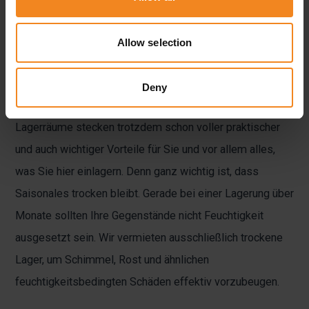
noch mehr!
Allow selection
Unsere Lagerräume: Trocken für
unversehrte Lagergüter
Deny
Leer sind sie zwar bei Ihrem Einzug – doch unsere
Lagerräume stecken trotzdem schon voller praktischer
und auch wichtiger Vorteile für Sie und vor allem alles,
was Sie hier einlagern. Denn ganz wichtig ist, dass
Saisonales trocken bleibt. Gerade bei einer Lagerung über
Monate sollten Ihre Gegenstände nicht Feuchtigkeit
ausgesetzt sein. Wir vermieten ausschließlich trockene
Lager, um Schimmel, Rost und ähnlichen
feuchtigkeitsbedingten Schäden effektiv vorzubeugen.