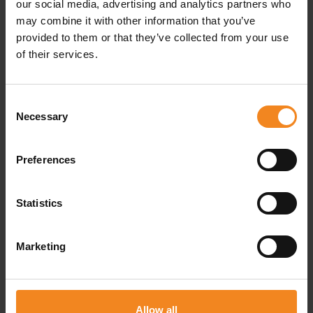
our social media, advertising and analytics partners who
may combine it with other information that you’ve
provided to them or that they’ve collected from your use
of their services.
Consent
Einlagern barrierefrei und mit kurzen
Necessary
Selection
Wegen
Preferences
Einmal angekommen, können Sie sich ans Be- und
Entladen Ihres Lagercontainers machen. Sie können
Statistics
direkt vorfahren und damit beginnen, Ihre Lagergüter zu
verräumen. Keine weiten Wege, keine Stufen, einfach nur
Marketing
die pure Freude am sicheren Einlagern. Natürlich sind die
Lagerräume blickdicht, sodass nur Sie sehen, was
eingelagert wird – doch in unseren Lagerräumen steckt
Allow all