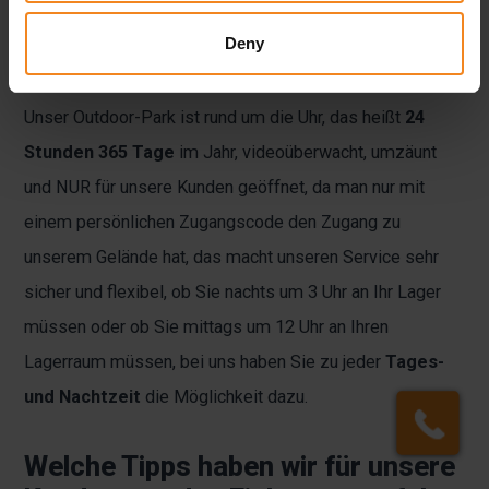
direkt an das gebuchte Lager fahren und machen so das
Deny
Einlagern schnell, bequem und einfach.
Unser Outdoor-Park ist rund um die Uhr, das heißt
24
Stunden 365 Tage
im Jahr, videoüberwacht, umzäunt
und NUR für unsere Kunden geöffnet, da man nur mit
einem persönlichen Zugangscode den Zugang zu
unserem Gelände hat, das macht unseren Service sehr
sicher und flexibel, ob Sie nachts um 3 Uhr an Ihr Lager
müssen oder ob Sie mittags um 12 Uhr an Ihren
Lagerraum müssen, bei uns haben Sie zu jeder
Tages-
und Nachtzeit
die Möglichkeit dazu.
Welche Tipps haben wir für unsere