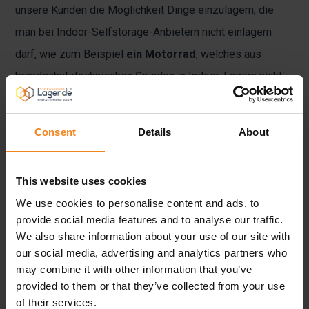
unsere Kunden die Möglichkeit Dinge einzulagern, die
man bei Indoor-Selfstorage-Anbietern nicht einlagern
darf, wie zum Beispiel
ein
Motorrad
, welches aus
brandschutztechnischen Gründen in Indoor-Lagern nicht
eingelagert werden darf.
Consent
Details
About
Wie bestimmt man die richtige
Größe des Lagerraums?
This website uses cookies
Um die Größe des Lagerraums richtig zu bestimmen,
We use cookies to personalise content and ads, to
können potenzielle Kunden unseren
Raumrechner
provide social media features and to analyse our traffic.
We also share information about your use of our site with
nutzen oder sich unsere
Lagerraum-Größen
anschauen,
our social media, advertising and analytics partners who
dort machen wir eine ungefähre Angabe, wie viel Lagergut
may combine it with other information that you’ve
man in den einzelnen Lager-Größen einlagern kann.
provided to them or that they’ve collected from your use
of their services.