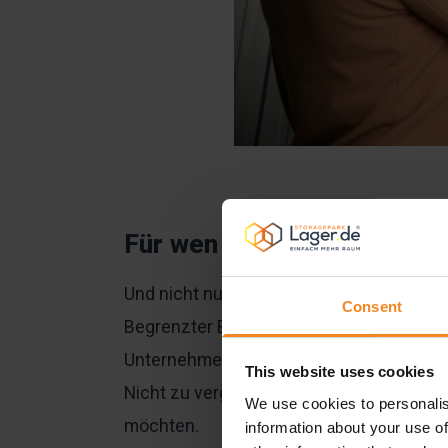
Für wen lohnt sich die Ak
Und nicht nur weil sie vielseitig Proble
Consent
Begrenzter Büroplatz ist ein weiterer Gr
Unternehmen, die große Mengen an Dokum
This website uses cookies
Nicht zu vergessen sind Freiberufler und
We use cookies to personalis
möchten.
information about your use of