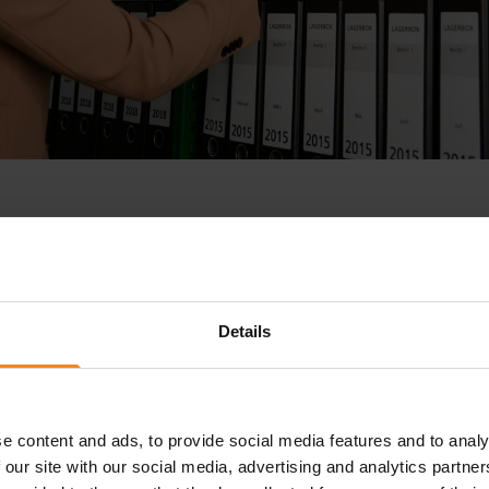
tenlagerung besonders?
me vermeidet, eignet sich die Aktenlagerung für eine Vie
Details
und für die Dokumentenlagerung Storage bei Lager.de. Kle
enten aufbewahren müssen, können von der externen Ak
 Selbstständige, die ihre Büroräume entlasten und Platz f
e content and ads, to provide social media features and to analy
 our site with our social media, advertising and analytics partn