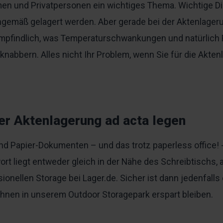
hmen und Privatpersonen ein wichtiges Thema. Wichtige 
hgemäß gelagert werden. Aber gerade bei der Aktenlager
h empfindlich, was Temperaturschwankungen und natürlich 
nknabbern. Alles nicht Ihr Problem, wenn Sie für die Akt
er Aktenlagerung ad acta legen
Papier-Dokumenten – und das trotz paperless office! - s
wort liegt entweder gleich in der Nähe des Schreibtischs,
nellen Storage bei Lager.de. Sicher ist dann jedenfalls 
nen in unserem Outdoor Storagepark erspart bleiben.