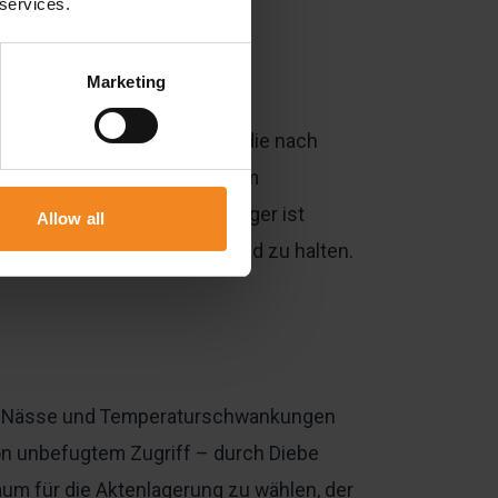
 services.
Marketing
, Rechnungen oder Verträge, die nach
 weg – wenn auch nicht in dem
ffbereit haben. Das Aktenlager ist
Allow all
uelle Einsicht in Top-Zustand zu halten.
it, Nässe und Temperaturschwankungen
on unbefugtem Zugriff – durch Diebe
um für die Aktenlagerung zu wählen, der