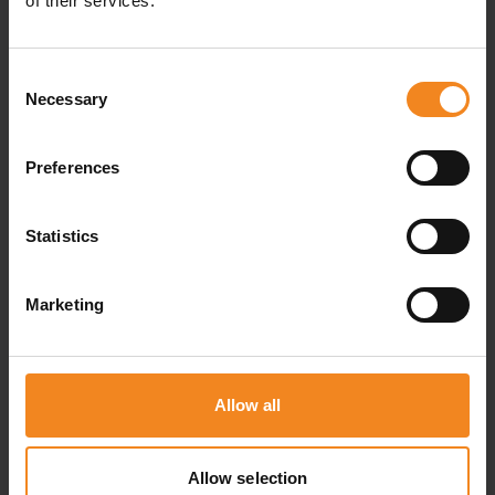
of their services.
Sie es schnell heraus.
Consent
Necessary
Selection
Preferences
Statistics
Marketing
Allow all
Allow selection