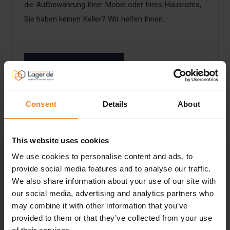
die Aufbewahrung Ihrer Möbel oder Ihres Hausrates,
Sie haben keinen Keller? Wir helfen Ihnen.
MEHR INFO
Consent
Details
About
This website uses cookies
We use cookies to personalise content and ads, to
provide social media features and to analyse our traffic.
Jetzt Raumbedarf
We also share information about your use of our site with
berechnen
our social media, advertising and analytics partners who
may combine it with other information that you’ve
provided to them or that they’ve collected from your use
Wie viel Platz brauche ich? Mit unserem Raumrechner finden