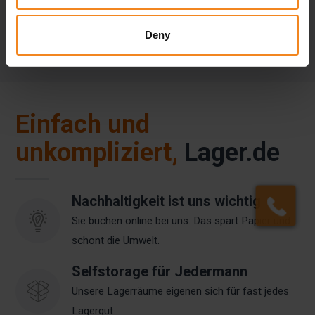
BERECHNEN
Deny
Einfach und
unkompliziert,
Lager.de
Nachhaltigkeit ist uns wichtig
Sie buchen online bei uns. Das spart Papier und
schont die Umwelt.
Selfstorage für Jedermann
Unsere Lagerräume eigenen sich für fast jedes
Lagergut.